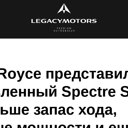
-Royce представи
ленный Spectre S
льше запас хода,
е мощности и е