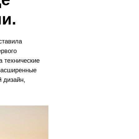
и.
дставила
ервого
а технические
 расширенные
 дизайн,