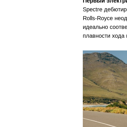
Первый электри
Spectre дебютир
Rolls-Royce нео
идеально соотв
плавности хода