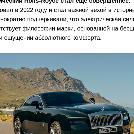
ческий Rolls-Royce стал еще совершеннее.
овал в 2022 году и стал важной вехой в истори
днократно подчеркивали, что электрическая сил
етствует философии марки, основанной на бесш
 и ощущении абсолютного комфорта.