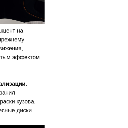
акцент на
-прежнему
вижения,
итым эффектом
ализации.
хранил
раски кузова,
есные диски.