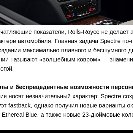
чатляющие показатели, Rolls-Royce не делает 
ктере автомобиля. Главная задача Spectre по
оздании максимально плавного и бесшумного д
ании называют «волшебным ковром» — знамен
огой.
лы и беспрецедентные возможности персон
я носят незначительный характер: Spectre со
т fastback, однако получил новые варианты ок
 Ethereal Blue, а также новые 23-дюймовые кол