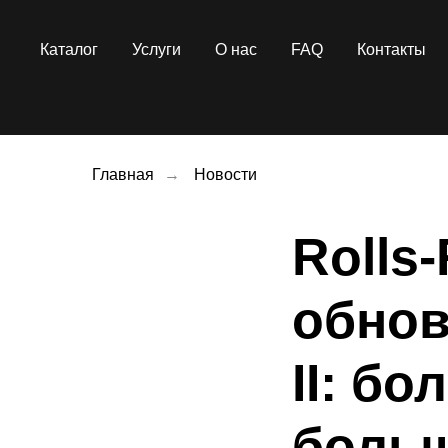
Каталог
Услуги
О нас
FAQ
Контакты
Главная
→
Новости
Rolls
обнов
II: бо
больш