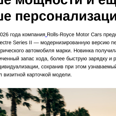
е персонализаци
026 года компания
Rolls-Royce Motor Cars пре
ctre Series II — модернизированную версию п
рического автомобиля марки. Новинка получил
иченный запас хода, более быструю зарядку и
ивидуализации, сохранив при этом узнаваемый
л визитной карточкой модели.