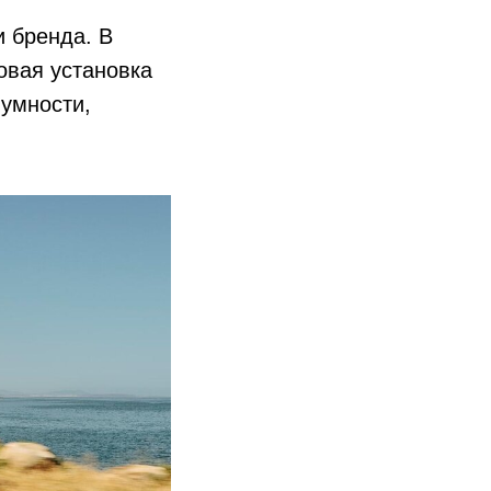
и бренда. В
овая установка
умности,