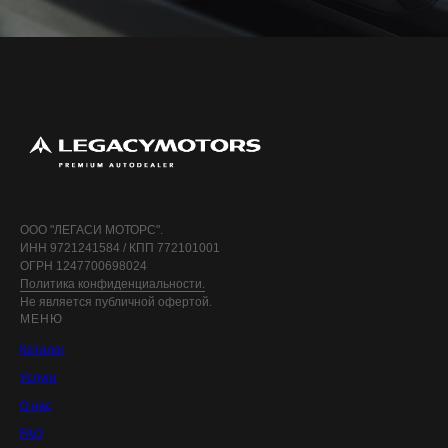
ООО "ЛЕГАСИ МОТОРС".
ИНН 9721241584 / КПП 772101001
ОГРН 1247700698024
Политика конфиденциальности.
Не является публичной офертой.
МЕНЮ
Каталог
Услуги
О нас
FAQ