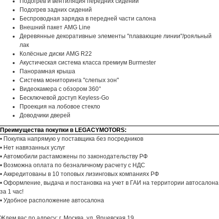
Подогрев и вентиляция передних сидений
Подогрев задних сидений
Беспроводная зарядка в передней части салона
Внешний пакет AMG Line
Деревянные декоративные элементы "плавающие линии"/рояльный
лак
Колёсные диски AMG R22
Акустическая система класса премиум Burmester
Панорамная крыша
Система мониторинга "слепых зон"
Видеокамера с обзором 360°
Бесключевой доступ Keyless-Go
Проекция на лобовое стекло
Доводчики дверей
Преимущества покупки в LEGACYMOTORS:
• Покупка напрямую у поставщика без посредников
• Нет навязанных услуг
• Автомобили растаможены по законодательству РФ
• Возможна оплата по безналичному расчету с НДС
• Аккредитованы в 10 топовых лизинговых компаниях РФ
• Оформление, выдача и постановка на учет в ГАИ на территории автосалона
за 1 час!
• Удобное расположение автосалона
Ждем вас по адресу: г. Москва, ул. Ярцевская 19.