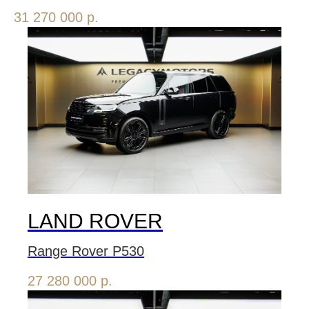
31 270 000
р.
LAND ROVER
Range Rover P530
27 280 000
р.