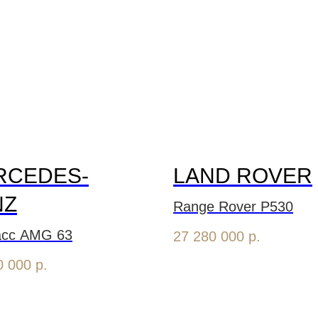
RCEDES-
LAND ROVER
NZ
Range Rover P530
асс AMG 63
27 280 000
р.
0 000
р.