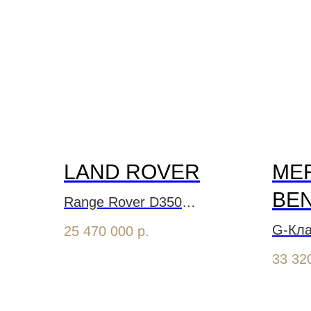
LAND ROVER
ME
BE
Range Rover D350
Autobiography Long
G-Кл
25 470 000
р.
33 32