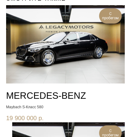
С
пробегом
MERCEDES-BENZ
Maybach S-Класс 580
19 900 000
р.
С
пробегом