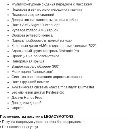
Мультиконтурные сиденья передние с массажем
Подогрев и вентиляция передних сидений
Подогрев задних сидений
Декоративные элементы салона карбон
Пакет AMG Night "Экстерьер"
Рулевое колесо AMG карбон
Обогрев рулевого колеса
Панель приборов с отделкой из кожи
Колесные диски AMG со сдвоенными спицами R22"
Адаптивный круиз-контроль Distronic Pro
Проекция на лобовом стекле
Панорамная крыша
Видеокамера с обзором 360°
Мониторинг "слепых зон"
Система распознавания дорожных знаков
Пакет функций памяти
Акустическая система класса "премиум" Burmester
Бесключевой доступ Keyless-Go
Доступ Hands Free
Доводчики дверей
Фаркоп
Преимущества покупки в LEGACYMOTORS:
• Покупка напрямую у поставщика без посредников
• Нет навязанных услуг