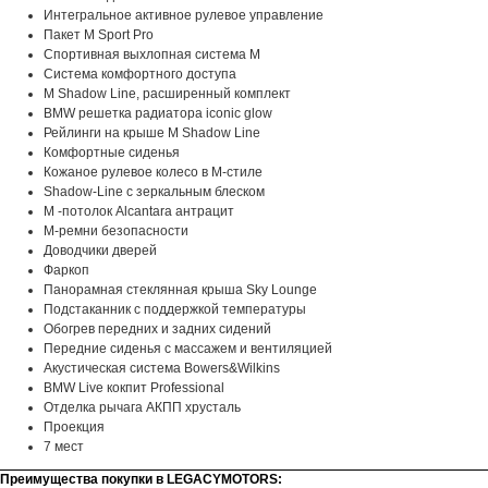
Интегральное активное рулевое управление
Пакет M Sport Pro
Спортивная выхлопная система M
Система комфортного доступа
M Shadow Line, расширенный комплект
BMW решетка радиатора iconic glow
Рейлинги на крыше M Shadow Line
Комфортные сиденья
Кожаное рулевое колесо в M-стиле
Shadow-Line с зеркальным блеском
М -потолок Alcantara антрацит
М-ремни безопасности
Доводчики дверей
Фаркоп
Панорамная стеклянная крыша Sky Lounge
Подстаканник с поддержкой температуры
Обогрев передних и задних сидений
Передние сиденья с массажем и вентиляцией
Акустическая система Bowers&Wilkins
BMW Live кокпит Professional
Отделка рычага АКПП хрусталь
Проекция
7 мест
Преимущества покупки в LEGACYMOTORS: