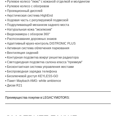
• Рулевое колесо "люкс" с кожаной отделкой и молдингом
• Рулевое колесо с обогревом
• Проекционный дисплей
• Акустическая система HighEnd
• Ходовая часть с регулируемой подвеской
• Подруливающий механизм заднего моста
• Натуральная кожа "эксклюзив"
• Видеокамера с обзором 360°
• Распознавание дорожных знаков
• Адаптивный круиз-контроль DISTRONIC PLUS
• Активная система облегчения паркования
• Вентиляция сидений
• Контурная подсветка вокруг решетки радиатора
• Светодиодная подсветка салона класса "премиум"
• Бесконтактная система управления жестами
• Беспроводная зарядка телефона
• Бесключевой доступ KEYLESS-GO
• Пакет Maybach AMG- white ambience
• Диски R21
Преимущества покупки в LEGACYMOTORS: