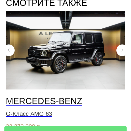
СМОТРИТЕ ТАКЖЕ
MERCEDES-BENZ
G-Класс AMG 63
V-
32 270 000
р.
13