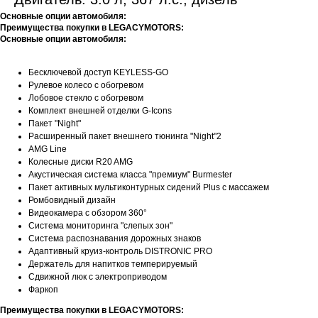
Основные опции автомобиля:
Преимущества покупки в LEGACYMOTORS:
Основные опции автомобиля:
Бесключевой доступ KEYLESS-GО
Рулевое колесо с обогревом
Лобовое стекло с обогревом
Комплект внешней отделки G-Icons
Пакет "Night"
Расширенный пакет внешнего тюнинга "Night"2
AMG Line
Колесные диски R20 AMG
Акустическая система класса "премиум" Burmester
Пакет активных мультиконтурных сидений Plus с массажем
Ромбовидный дизайн
Видеокамера с обзором 360°
Система мониторинга "слепых зон"
Система распознавания дорожных знаков
Адаптивный круиз-контроль DISTRONIC PRO
Держатель для напитков темперируемый
Сдвижной люк с электроприводом
Фаркоп
Преимущества покупки в LEGACYMOTORS: