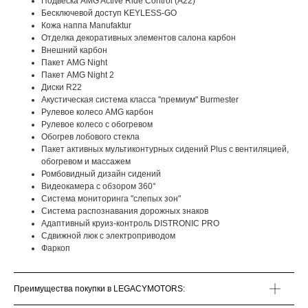
Подвеска AMG Active Ride Control (A22)
Бесключевой доступ KEYLESS-GО
Кожа наппа Manufaktur
Отделка декоративных элементов салона карбон
Внешний карбон
Пакет AMG Night
Пакет AMG Night 2
Диски R22
Акустическая система класса "премиум" Burmester
Рулевое колесо AMG карбон
Рулевое колесо с обогревом
Обогрев лобового стекла
Пакет активных мультиконтурных сидений Plus с вентиляцией,
обогревом и массажем
Ромбовидный дизайн сидений
Видеокамера с обзором 360°
Система мониторинга "слепых зон"
Система распознавания дорожных знаков
Адаптивный круиз-контроль DISTRONIC PRO
Сдвижной люк с электроприводом
Фаркоп
Преимущества покупки в LEGACYMOTORS: