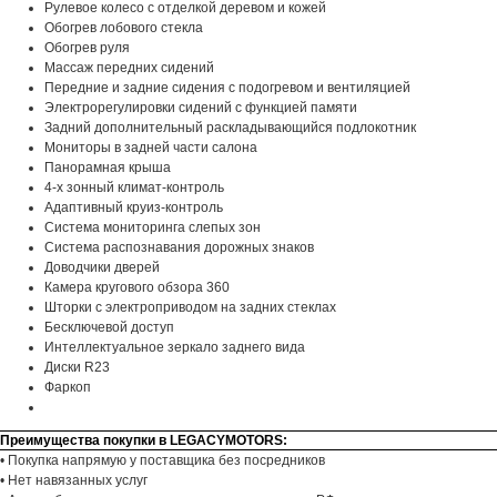
Рулевое колесо с отделкой деревом и кожей
Обогрев лобового стекла
Обогрев руля
Массаж передних сидений
Передние и задние сидения с подогревом и вентиляцией
Электрорегулировки сидений с функцией памяти
Задний дополнительный раскладывающийся подлокотник
Мониторы в задней части салона
Панорамная крыша
4-х зонный климат-контроль
Адаптивный круиз-контроль
Система мониторинга слепых зон
Система распознавания дорожных знаков
Доводчики дверей
Камера кругового обзора 360
Шторки с электроприводом на задних стеклах
Бесключевой доступ
Интеллектуальное зеркало заднего вида
Диски R23
Фаркоп
Преимущества покупки в LEGACYMOTORS:
• Покупка напрямую у поставщика без посредников
• Нет навязанных услуг