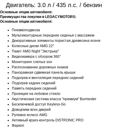
Двигатель: 3.0 л / 435 л.с. / бензин
Основные опции автомобиля:
Преимущества покупки в LEGACYMOTORS:
Основные опции автомобиля:
Пневмоподвеска
Мультиконтурные передние сиденья с массажем
Декоративные элементы пористая древесина ясеня
Колесные диски AMG 22"
Пакет AMG Night "Экстрьер"
Видеокамера с обзором 360°
Мониторинг слепых зон
Распознавание дорожных знаков
Панорамная сдвижная панель крыши
Подогрев и вентиляция передних сидений
Подогрев задних сидений
Память передних сидений
Проекция на лобовое стекло
Акустическая система класса "премиум" Burmester
Бесключевой доступ Keyless-Go
Доводчики всех дверей
Рулевое колесо AMG
Активный круиз-контроль DISTRONIC PRO
Фаркоп