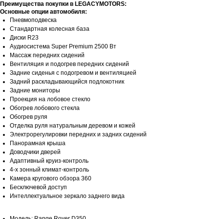
Преимущества покупки в LEGACYMOTORS:
Основные опции автомобиля:
Пневмоподвеска
Стандартная колесная база
Диски R23
Аудиосистема Super Premium 2500 Вт
Массаж передних сидений
Вентиляция и подогрев передних сидений
Задние сиденья с подогревом и вентиляцией
Задний раскладывающийся подлокотник
Задние мониторы
Проекция на лобовое стекло
Обогрев лобового стекла
Обогрев руля
Отделка руля натуральным деревом и кожей
Электрорегулировки передних и задних сидений
Панорамная крыша
Доводчики дверей
Адаптивный круиз-контроль
4-х зонный климат-контроль
Камера кругового обзора 360
Бесключевой доступ
Интеллектуальное зеркало заднего вида
Модель: Range Rover D350