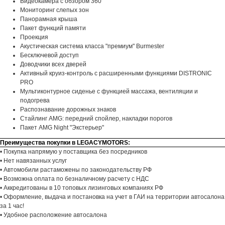
Видеокамера с обзором 360°
Мониторинг слепых зон
Панорамная крыша
Пакет функций памяти
Проекция
Акустическая система класса "премиум" Burmester
Бесключевой доступ
Доводчики всех дверей
Активный круиз-контроль с расширенными функциями DISTRONIC
PRO
Мультиконтурное сиденье с функцией массажа, вентиляции и
подогрева
Распознавание дорожных знаков
Стайлинг AMG: передний спойлер, накладки порогов
Пакет AMG Night "Экстерьер"
Преимущества покупки в LEGACYMOTORS:
• Покупка напрямую у поставщика без посредников
• Нет навязанных услуг
• Автомобили растаможены по законодательству РФ
• Возможна оплата по безналичному расчету с НДС
• Аккредитованы в 10 топовых лизинговых компаниях РФ
• Оформление, выдача и постановка на учет в ГАИ на территории автосалона
за 1 час!
• Удобное расположение автосалона