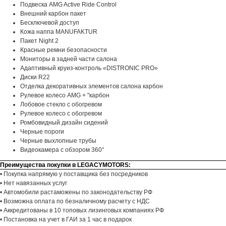
Подвеска AMG Active Ride Control
Внешний карбон пакет
Бесключевой доступ
Кожа наппа MANUFAKTUR
Пакет Night 2
Красные ремни безопасности
Мониторы в задней части салона
Адаптивный круиз-контроль «DISTRONIC PRO»
Диски R22
Отделка декоративных элементов салона карбон
Рулевое колесо AMG + "карбон
Лобовое стекло с обогревом
Рулевое колесо с обогревом
Ромбовидный дизайн сидений
Черные пороги
Черные выхлопные трубы
Видеокамера с обзором 360°
Преимущества покупки в LEGACYMOTORS:
• Покупка напрямую у поставщика без посредников
• Нет навязанных услуг
• Автомобили растаможены по законодательству РФ
• Возможна оплата по безналичному расчету с НДС
• Аккредитованы в 10 топовых лизинговых компаниях РФ
• Постановка на учет в ГАИ за 1 час в подарок