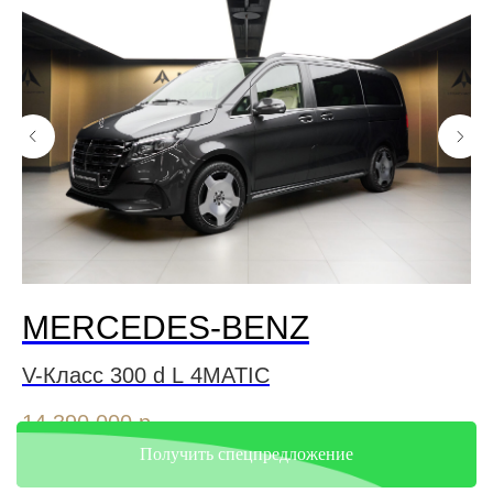
MERCEDES-BENZ
V-Класс 300 d L 4MATIC
G
14 390 000
р.
18
Получить спецпредложение