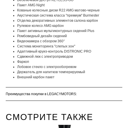
Бесключевой доступ KEYLESS-GO
Пакет AMG Night
Кованые колесные диски R22 AMG матово-черные
Акустическая система класса "премиум" Burmester
Отделка декоративных элементов салона карбон
Рулевое колесо AMG карбон
Пакет активных мультиконтурных сидений Plus
Ромбовидный дизайн сидений
Видеокамера с обзором 360°
Система мониторинга "слепых зон"
Адаптивный круиз-контроль DISTRONIC PRO
Сдвижной люк с электроприводом
Фаркоп
Лобовое стекло с электрообогревом
Держатель для напитков темперируемый
Внешний карбон пакет
Преимущества покупки в LEGACYMOTORS:
СМОТРИТЕ ТАКЖЕ