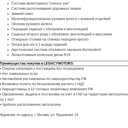
Система мониторинга "слепых зон"
Система распознавания дорожных знаков
Зимний пакет
Мультифункциональное рулевое колесо с кожаной отделкой
Обогрев рулевого колеса
Передние сиденья с обогревом и вентиляцией
Сиденья второго ряда с обогревом, вентиляцией и массажем
Откидные столики на спинках передних кресел
Опора для ног в 1-м ряду сидений
Акустическая система объемного звучания Burmester®
Легкосплавные колесные диски R19
Преимущества покупки в LEGACYMOTORS:
• Покупка напрямую у поставщика без посредников
• Нет навязанных услуг
• Автомобили растаможены по законодательству РФ
• Возможна оплата по безналичному расчету с НДС
• Аккредитованы в 10 топовых лизинговых компаниях РФ
• Оформление, выдача и постановка на учет в ГАИ на территории автосалона
за 1 час!
• Удобное расположение автосалона
Ждем вас по адресу: г. Москва, ул. Ярцевская 19.