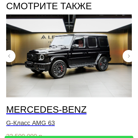
СМОТРИТЕ ТАКЖЕ
MERCEDES-BENZ
G-Класс AMG 63
G
32 500 000
р.
31