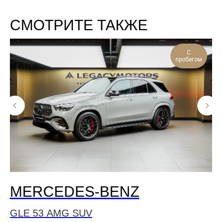
СМОТРИТЕ ТАКЖЕ
С
пробегом
MERCEDES-BENZ
L
GLE 53 AMG SUV
Ra