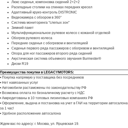
Люкс сиденья, компоновка сидений 2+2+2
Раскладные столики на спинках передних кресел
Адаптивный круиз-контроль DISTRONIC
Видеокамера с обзором в 360°
Система мониторинга "слепых зон"
Зимний пакет
Мультифункциональное рулевое колесо с кожаной отделкой
Обогрев рулевого колеса
Передние сиденья с обогревом и вентиляцией
Сиденья первого ряда пассажиров с обогревом и вентиляцией
Опора для ног пассажиров второго ряда сидений
Акустическая система объемного звучания Burmester®
Диски R19
Преимущества покупки в LEGACYMOTORS:
• Покупка напрямую у поставщика без посредников
• Нет навязанных услуг
• Автомобили растаможены по законодательству РФ
• Возможна оплата по безналичному расчету с НДС
• Аккредитованы в 10 топовых лизинговых компаниях РФ
• Оформление, выдача и постановка на учет в ГАИ на территории автосалона
за 1 час!
• Удобное расположение автосалона
Ждем вас по адресу: г. Москва, ул. Ярцевская 19.