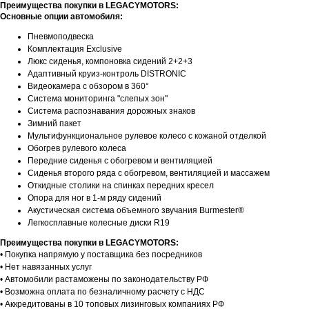
Преимущества покупки в LEGACYMOTORS:
Основные опции автомобиля:
Пневмоподвеска
Комплектация Exclusive
Люкс сиденья, компоновка сидений 2+2+3
Адаптивный круиз-контроль DISTRONIC
Видеокамера с обзором в 360°
Система мониторинга "слепых зон"
Система распознавания дорожных знаков
Зимний пакет
Мультифункциональное рулевое колесо с кожаной отделкой
Обогрев рулевого колеса
Передние сиденья с обогревом и вентиляцией
Сиденья второго ряда с обогревом, вентиляцией и массажем
Откидные столики на спинках передних кресел
Опора для ног в 1-м ряду сидений
Акустическая система объемного звучания Burmester®
Легкосплавные колесные диски R19
Преимущества покупки в LEGACYMOTORS:
• Покупка напрямую у поставщика без посредников
• Нет навязанных услуг
• Автомобили растаможены по законодательству РФ
• Возможна оплата по безналичному расчету с НДС
• Аккредитованы в 10 топовых лизинговых компаниях РФ