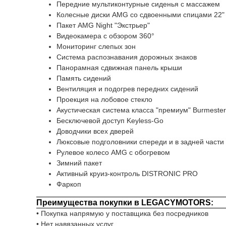
Передние мультиконтурные сиденья с массажем
Колесные диски AMG со сдвоенными спицами 22"
Пакет AMG Night "Экстрьер"
Видеокамера с обзором 360°
Мониторинг слепых зон
Система распознавания дорожных знаков
Панорамная сдвижная панель крыши
Память сидений
Вентиляция и подогрев передних сидений
Проекция на лобовое стекло
Акустическая система класса "премиум" Burmester
Бесключевой доступ Keyless-Go
Доводчики всех дверей
Люксовые подголовники спереди и в задней части
Рулевое колесо AMG с обогревом
Зимний пакет
Активный круиз-контроль DISTRONIC PRO
Фаркоп
Преимущества покупки в LEGACYMOTORS:
• Покупка напрямую у поставщика без посредников
• Нет навязанных услуг