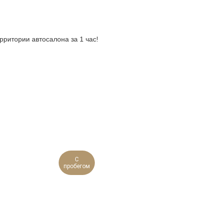
рритории автосалона за 1 час!
С
пробегом