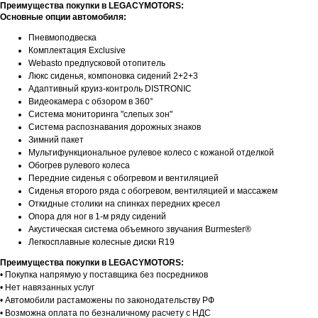
Преимущества покупки в LEGACYMOTORS:
Основные опции автомобиля:
Пневмоподвеска
Комплектация Exclusive
Webasto предпусковой отопитель
Люкс сиденья, компоновка сидений 2+2+3
Адаптивный круиз-контроль DISTRONIC
Видеокамера с обзором в 360°
Система мониторинга "слепых зон"
Система распознавания дорожных знаков
Зимний пакет
Мультифункциональное рулевое колесо с кожаной отделкой
Обогрев рулевого колеса
Передние сиденья с обогревом и вентиляцией
Сиденья второго ряда с обогревом, вентиляцией и массажем
Откидные столики на спинках передних кресел
Опора для ног в 1-м ряду сидений
Акустическая система объемного звучания Burmester®
Легкосплавные колесные диски R19
Преимущества покупки в LEGACYMOTORS:
• Покупка напрямую у поставщика без посредников
• Нет навязанных услуг
• Автомобили растаможены по законодательству РФ
• Возможна оплата по безналичному расчету с НДС